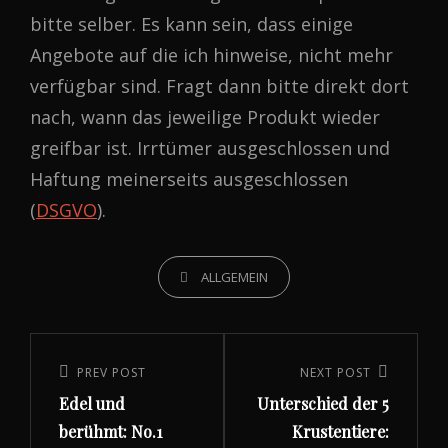
bitte selber. Es kann sein, dass einige
Angebote auf die ich hinweise, nicht mehr
verfügbar sind. Fragt dann bitte direkt dort
nach, wann das jeweilige Produkt wieder
greifbar ist. Irrtümer ausgeschlossen und
Haftung meinerseits ausgeschlossen
(
DSGVO
).
CATEGORIES
ALLGEMEIN
Beitragsnavigation
Previous
PREV POST
Next
NEXT POST
Edel und
Unterschied der 5
Post
Post
berühmt: No.1
Krustentiere: