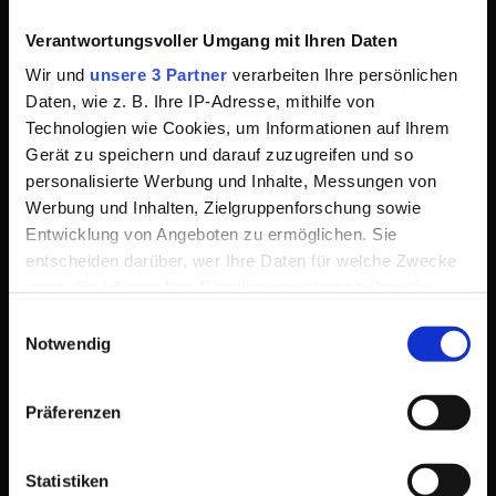
Gebrauch abnutzen oder verformen können,
Verantwortungsvoller Umgang mit Ihren Daten
wodurch das Kocherlebnis auf Dauer negativ
beeinträchtigt wird. Massive Gusspfannen
Wir und
unsere 3 Partner
verarbeiten Ihre persönlichen
Daten, wie z. B. Ihre IP-Adresse, mithilfe von
aus Aluminium, Eisen oder Kupfer sind
Technologien wie Cookies, um Informationen auf Ihrem
jedoch besonders Verzugsresistent und
Gerät zu speichern und darauf zuzugreifen und so
lassen sich nur schwer abnutzen. So bieten
personalisierte Werbung und Inhalte, Messungen von
Werbung und Inhalten, Zielgruppenforschung sowie
demnach manche Hersteller, wie zum
Entwicklung von Angeboten zu ermöglichen. Sie
Beispiel Hoffmann, jahrelange Garantien für
entscheiden darüber, wer Ihre Daten für welche Zwecke
jene Pfannen an und gewährleisten somit
nutzt. Sie können Ihre Einwilligung jederzeit über die
Cookie-Erklärung oder durch Klicken auf das Privacy
die langanhaltende Qualität ihrer Produkte.
Einwilligungsauswahl
Trigger Symbol ändern oder widerrufen
Notwendig
Wenn Sie es erlauben, würden wir auch gerne:
Eine vielseitige
Präferenzen
Informationen über Ihre geografische Lage
Anwendbarkeit
erfassen, welche bis auf einige Meter genau sein
Statistiken
können