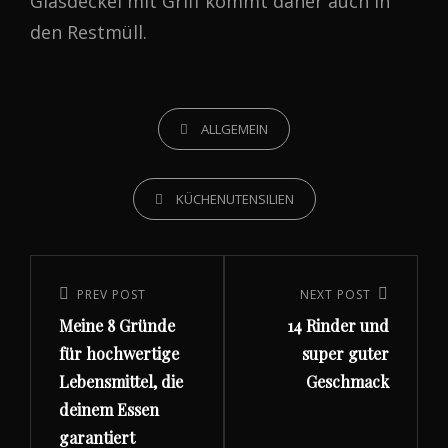
Glasdeckel mit Griff kommt daher auch in
den Restmüll.
CATEGORIES
ALLGEMEIN
TAGS,
KÜCHENUTENSILIEN
Beitragsnavigation
Previous
PREV POST
Next
NEXT POST
Meine 8 Gründe
14 Rinder und
Post
Post
für hochwertige
super guter
Lebensmittel, die
Geschmack
deinem Essen
garantiert